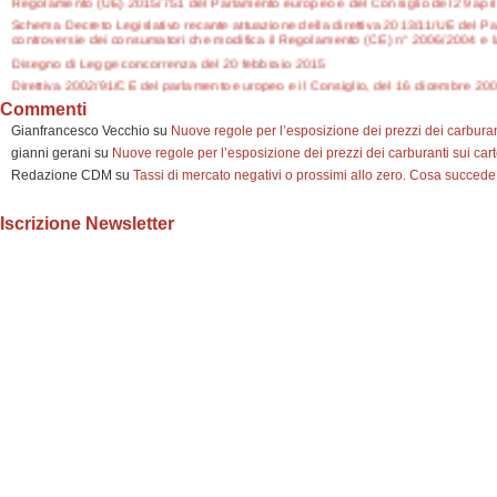
Schema Decreto Legislativo recante attuazione della direttiva 2013/11/UE del Pa
controversie dei consumatori che modifica il Regolamento (CE) n° 2006/2004 e la
Disegno di Legge concorrenza del 20 febbraio 2015
Direttiva 2002/91/CE del parlamento europeo e il Consiglio, del 16 dicembre 2002
Direttiva 2014/17/UE del Parlamento europeo e del Consiglio del 4 febbraio 2014 in
Commenti
modifica delle direttive 2008/48/CE e 2013/36/UE e del regolamento (UE) n. 10
Gianfrancesco Vecchio
su
Nuove regole per l’esposizione dei prezzi dei carburanti
Legge 10/11/2014, n° 162 "Conversione in legge, con modificazioni, del decreto-le
la definizione dell'arretrato in materia di processo civile"
gianni gerani
su
Nuove regole per l’esposizione dei prezzi dei carburanti sui carte
Decreto legge n° 132 del 12/09/2014 "Misure urgenti di degiurisdizionalizzazione ed 
Redazione CDM
su
Tassi di mercato negativi o prossimi allo zero. Cosa succede
Iscrizione Newsletter