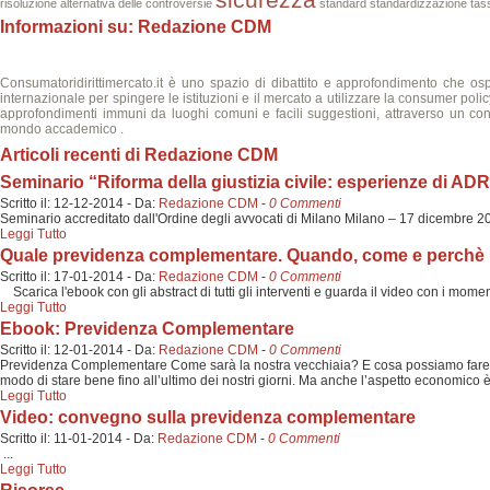
risoluzione alternativa delle controversie
standard
standardizzazione
tas
Informazioni su: Redazione CDM
Consumatoridirittimercato.it è uno spazio di dibattito e approfondimento che ospi
internazionale per spingere le istituzioni e il mercato a utilizzare la consumer policy c
approfondimenti immuni da luoghi comuni e facili suggestioni, attraverso un conf
mondo accademico .
Articoli recenti di Redazione CDM
Seminario “Riforma della giustizia civile: esperienze di ADR
Scritto il:
12-12-2014
-
Da:
Redazione CDM
-
0 Commenti
Seminario accreditato dall'Ordine degli avvocati di Milano Milano – 17 dicembr
Leggi Tutto
Quale previdenza complementare. Quando, come e perchè
Scritto il:
17-01-2014
-
Da:
Redazione CDM
-
0 Commenti
Scarica l'ebook con gli abstract di tutti gli interventi e guarda il video con i momen
Leggi Tutto
Ebook: Previdenza Complementare
Scritto il:
12-01-2014
-
Da:
Redazione CDM
-
0 Commenti
Previdenza Complementare Come sarà la nostra vecchiaia? E cosa possiamo fare affi
modo di stare bene fino all’ultimo dei nostri giorni. Ma anche l’aspetto economico
Leggi Tutto
Video: convegno sulla previdenza complementare
Scritto il:
11-01-2014
-
Da:
Redazione CDM
-
0 Commenti
...
Leggi Tutto