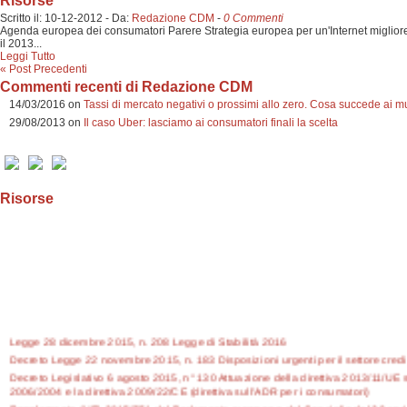
Risorse
Scritto il:
10-12-2012
-
Da:
Redazione CDM
-
0 Commenti
Agenda europea dei consumatori Parere Strategia europea per un'Internet migliore p
il 2013...
Leggi Tutto
« Post Precedenti
Commenti recenti di Redazione CDM
14/03/2016 on
Tassi di mercato negativi o prossimi allo zero. Cosa succede ai m
29/08/2013 on
Il caso Uber: lasciamo ai consumatori finali la scelta
Risorse
Legge 28 dicembre 2015, n. 208 Legge di Stabilità 2016
Decreto Legge 22 novembre 2015, n. 183 Disposizioni urgenti per il settore credit
Decreto Legislativo 6 agosto 2015, n° 130 Attuazione della direttiva 2013/11/UE s
2006/2004 e la direttiva 2009/22/CE (direttiva sull'ADR per i consumatori)
Regolamento (UE) 2015/751 del Parlamento europeo e del Consiglio del 29 aprile