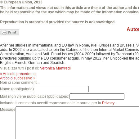
© European Union, 2013
The information and views set out in this article are those of the author and do
be held responsible for the use which may be made of the information contained
Reproduction is authorised provided the source is acknowledged.
Auto
After her studies in International and EU law in Rome, Kiel, Bruges and Brussels
aids. In 2002 she was called to join the Cabinet of the then Internal Market Commi
Administration, Audit and Anti- Fraud issues (2004-2009) followed by Transport (2
Directives building up the EU consumer acquis. In May 2012, her Unit co-led the 
English, French, German and Spanish.
Visualizza tutti i post di:
Veronica Manfredi
« Articolo precedente
Articolo successivo »
Non ci sono commenti.
Nome
(obbligatorio)
Mail
(non viene pubblicato) (obbligatorio)
Inviando il commento accetti espressamente le norme per la
Privacy.
Message