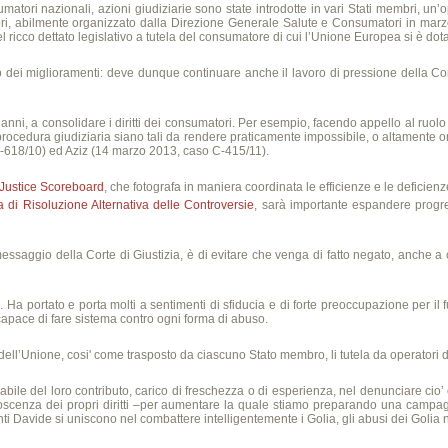
atori nazionali, azioni giudiziarie sono state introdotte in vari Stati membri, un’o
tori, abilmente organizzato dalla Direzione Generale Salute e Consumatori in marzo 
 ricco dettato legislativo a tutela del consumatore di cui l’Unione Europea si è dotat
o dei miglioramenti: deve dunque continuare anche il lavoro di pressione della C
 anni, a consolidare i diritti dei consumatori. Per esempio, facendo appello al ruolo d
ocedura giudiziaria siano tali da rendere praticamente impossibile, o altamente onero
-618/10) ed Aziz (14 marzo 2013, caso C-415/11).
Justice Scoreboard
, che fotografa in maniera coordinata le efficienze e le deficienze
ia di Risoluzione Alternativa delle Controversie
, sarà importante espandere progres
 messaggio della Corte di Giustizia, è di evitare che venga di fatto negato, anche a 
Ha portato e porta molti a sentimenti di sfiducia e di forte preoccupazione per il 
 capace di fare sistema contro ogni forma di abuso.
dell’Unione, cosi' come trasposto da ciascuno Stato membro, li tutela da operatori di 
mabile del loro contributo, carico di freschezza o di esperienza, nel denunciare cio’
onoscenza dei propri diritti –per aumentare la quale stiamo preparando una campagn
tanti Davide si uniscono nel combattere intelligentemente i Golia, gli abusi dei Goli