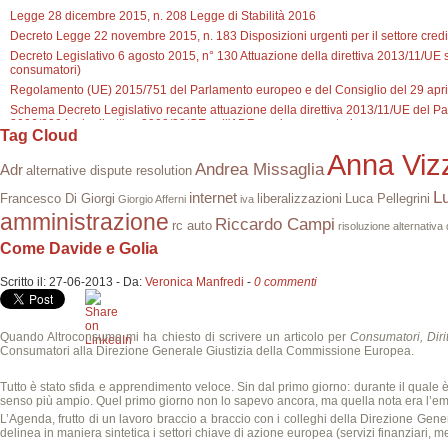
Legge 28 dicembre 2015, n. 208 Legge di Stabilità 2016
Decreto Legge 22 novembre 2015, n. 183 Disposizioni urgenti per il settore credit
Decreto Legislativo 6 agosto 2015, n° 130 Attuazione della direttiva 2013/11/UE su
consumatori)
Regolamento (UE) 2015/751 del Parlamento europeo e del Consiglio del 29 aprile
Schema Decreto Legislativo recante attuazione della direttiva 2013/11/UE del Pa
2006/2004 e la direttiva 2009/22/CE sull'ADR per i consumatori
Tag Cloud
Anna Vizz
Andrea Missaglia
Adr
alternative dispute resolution
L
internet
Francesco Di Giorgi
liberalizzazioni
Luca Pellegrini
Giorgio Afferni
iva
amministrazione
Riccardo Campi
rc auto
risoluzione alternativa
Come Davide e Golia
Scritto il:
27-06-2013
-
Da:
Veronica Manfredi
-
0 commenti
Quando Altroconsumo mi ha chiesto di scrivere un articolo per
Consumatori, Diri
Consumatori alla Direzione Generale Giustizia della Commissione Europea.
Tutto è stato sfida e apprendimento veloce. Sin dal primo giorno: durante il quale è
senso più ampio. Quel primo giorno non lo sapevo ancora, ma quella nota era l’em
L’Agenda, frutto di un lavoro braccio a braccio con i colleghi della Direzione Ge
delinea in maniera sintetica i settori chiave di azione europea (servizi finanziari, me