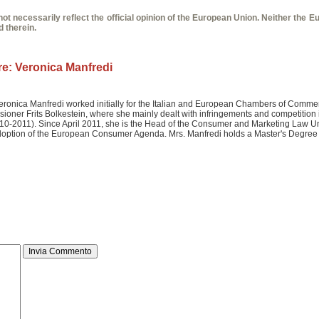
 not necessarily reflect the official opinion of the European Union. Neither the
 therein.
re:
Veronica Manfredi
, Veronica Manfredi worked initially for the Italian and European Chambers of Com
ssioner Frits Bolkestein, where she mainly dealt with infringements and competition
010-2011). Since April 2011, she is the Head of the Consumer and Marketing Law Uni
adoption of the European Consumer Agenda. Mrs. Manfredi holds a Master's Degree i