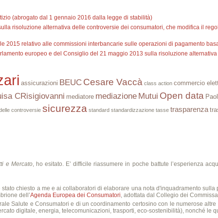
izio (abrogato dal 1 gennaio 2016 dalla legge di stabilità)
lla risoluzione alternativa delle controversie dei consumatori, che modifica il rego
 2015 relativo alle commissioni interbancarie sulle operazioni di pagamento basa
rlamento europeo e del Consiglio del 21 maggio 2013 sulla risoluzione alternativa
ari
Cesare Vaccà
BEUC
assicurazioni
commercio elet
class action
Open data
uisa CRisigiovanni
mediazione
Mutui
mediatore
Paol
sicurezza
trasparenza
tra
 delle controversie
standard
standardizzazione
tasse
tti e Mercato
, ho esitato. E’ difficile riassumere in poche battute l’esperienza acq
 stato chiesto a me e ai collaboratori di elaborare una nota d'inquadramento sulla p
brione dell’
Agenda Europea dei Consumatori
, adottata dal Collegio dei Commissa
nerale Salute e Consumatori e di un coordinamento certosino con le numerose altre 
rcato digitale, energia, telecomunicazioni, trasporti, eco-sostenibilità), nonché le qua