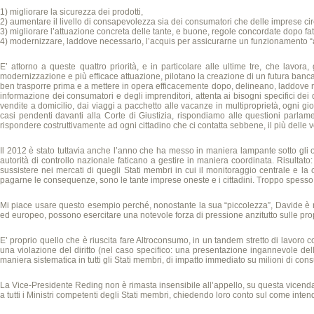
1) migliorare la sicurezza dei prodotti,
2) aumentare il livello di consapevolezza sia dei consumatori che delle imprese circa
3) migliorare l’attuazione concreta delle tante, e buone, regole concordate dopo fat
4) modernizzare, laddove necessario, l’acquis per assicurarne un funzionamento “a p
E’ attorno a queste quattro priorità, e in particolare alle ultime tre, che lavor
modernizzazione e più efficace attuazione, pilotano la creazione di un futura banca 
ben trasporre prima e a mettere in opera efficacemente dopo, delineano, laddove n
informazione dei consumatori e degli imprenditori, attenta ai bisogni specifici dei di
vendite a domicilio, dai viaggi a pacchetto alle vacanze in multiproprietà, ogni gi
casi pendenti davanti alla Corte di Giustizia, rispondiamo alle questioni parlament
rispondere costruttivamente ad ogni cittadino che ci contatta sebbene, il più delle
Il 2012 è stato tuttavia anche l’anno che ha messo in maniera lampante sotto gli occh
autorità di controllo nazionale faticano a gestire in maniera coordinata. Risultato
sussistere nei mercati di quegli Stati membri in cui il monitoraggio centrale e la 
pagarne le consequenze, sono le tante imprese oneste e i cittadini. Troppo spesso 
Mi piace usare questo esempio perché, nonostante la sua “piccolezza”, Davide è rius
ed europeo, possono esercitare una notevole forza di pressione anzitutto sulle propr
E’ proprio quello che è riuscita fare Altroconsumo, in un tandem stretto di lavoro c
una violazione del diritto (nel caso specifico: una presentazione ingannevole delle
maniera sistematica in tutti gli Stati membri, di impatto immediato su milioni di con
La Vice-Presidente Reding non è rimasta insensibile all’appello, su questa vicenda,
a tutti i Ministri competenti degli Stati membri, chiedendo loro conto sul come inten