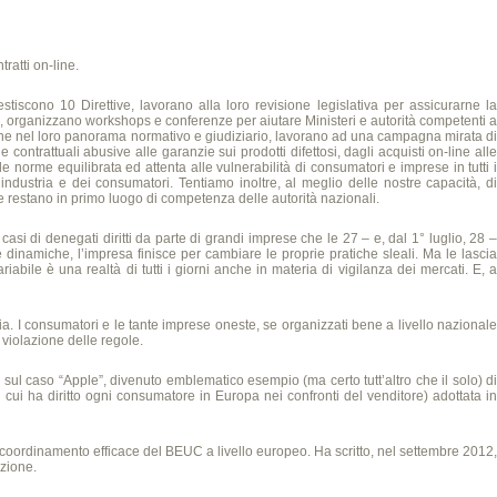
ratti on-line.
stiscono 10 Direttive, lavorano alla loro revisione legislativa per assicurarne la
le, organizzano workshops e conferenze per aiutare Ministeri e autorità competenti a
dine nel loro panorama normativo e giudiziario, lavorano ad una campagna mirata di
contrattuali abusive alle garanzie sui prodotti difettosi, dagli acquisti on-line alle
 norme equilibrata ed attenta alle vulnerabilità di consumatori e imprese in tutti i
’industria e dei consumatori. Tentiamo inoltre, al meglio delle nostre capacità, di
he restano in primo luogo di competenza delle autorità nazionali.
asi di denegati diritti da parte di grandi imprese che le 27 – e, dal 1° luglio, 28 –
e dinamiche, l’impresa finisce per cambiare le proprie pratiche sleali. Ma le lascia
abile è una realtà di tutti i giorni anche in materia di vigilanza dei mercati. E, a
a. I consumatori e le tante imprese oneste, se organizzati bene a livello nazionale
 violazione delle regole.
, sul caso “Apple”, divenuto emblematico esempio (ma certo tutt’altro che il solo) di
 cui ha diritto ogni consumatore in Europa nei confronti del venditore) adottata in
l coordinamento efficace del BEUC a livello europeo. Ha scritto, nel settembre 2012,
uzione.