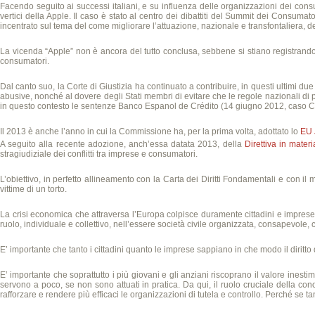
Facendo seguito ai successi italiani, e su influenza delle organizzazioni dei consum
vertici della Apple. Il caso è stato al centro dei dibattiti del Summit dei Consuma
incentrato sul tema del come migliorare l’attuazione, nazionale e transfontaliera, del
La vicenda “Apple” non è ancora del tutto conclusa, sebbene si stiano registrand
consumatori.
Dal canto suo, la Corte di Giustizia ha continuato a contribuire, in questi ultimi due
abusive, nonché al dovere degli Stati membri di evitare che le regole nazionali di pr
in questo contesto le sentenze Banco Espanol de Crédito (14 giugno 2012, caso C
Il 2013 è anche l’anno in cui la Commissione ha, per la prima volta, adottato lo
EU 
A seguito alla recente adozione, anch’essa datata 2013, della
Direttiva in mater
stragiudiziale dei conflitti tra imprese e consumatori.
L’obiettivo, in perfetto allineamento con la Carta dei Diritti Fondamentali e con il
vittime di un torto.
La crisi economica che attraversa l’Europa colpisce duramente cittadini e imprese. 
ruolo, individuale e collettivo, nell’essere società civile organizzata, consapevole,
E’ importante che tanto i cittadini quanto le imprese sappiano in che modo il diritto 
E’ importante che soprattutto i più giovani e gli anziani riscoprano il valore inesti
servono a poco, se non sono attuati in pratica. Da qui, il ruolo cruciale della c
rafforzare e rendere più efficaci le organizzazioni di tutela e controllo. Perché se 