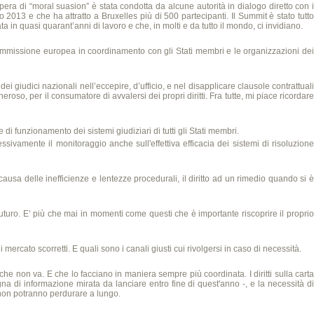
pera di “moral suasion” è stata condotta da alcune autorità in dialogo diretto con i
2013 e che ha attratto a Bruxelles più di 500 partecipanti. Il Summit è stato tutto
a in quasi quarant’anni di lavoro e che, in molti e da tutto il mondo, ci invidiano.
ommissione europea in coordinamento con gli Stati membri e le organizzazioni dei
ei giudici nazionali nell’eccepire, d’ufficio, e nel disapplicare clausole contrattuali
so, per il consumatore di avvalersi dei propri diritti. Fra tutte, mi piace ricordare
 di funzionamento dei sistemi giudiziari di tutti gli Stati membri.
sivamente il monitoraggio anche sull'effettiva efficacia dei sistemi di risoluzion
causa delle inefficienze e lentezze procedurali, il diritto ad un rimedio quando si è
futuro. E’ più che mai in momenti come questi che è importante riscoprire il proprio
mercato scorretti. E quali sono i canali giusti cui rivolgersi in caso di necessità.
 che non va. E che lo facciano in maniera sempre più coordinata. I diritti sulla carta
a di informazione mirata da lanciare entro fine di quest'anno -, e la necessità di
a non potranno perdurare a lungo.