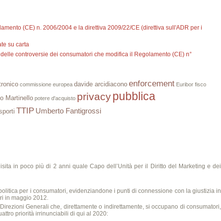
lamento (CE) n. 2006/2004 e la direttiva 2009/22/CE (direttiva sull'ADR per i
te su carta
 delle controversie dei consumatori che modifica il Regolamento (CE) n°
enforcement
tronico
davide arcidiacono
commissione europea
Euribor
fisco
pubblica
privacy
o Martinello
potere d'acquisto
TTIP
Umberto Fantigrossi
sporti
uisita in poco più di 2 anni quale Capo dell’Unità per il Diritto del Marketing e de
olitica per i consumatori, evidenziandone i punti di connessione con la giustizia in
ri in maggio 2012.
Direzioni Generali che, direttamente o indirettamente, si occupano di consumatori,
ttro priorità irrinunciabili di qui al 2020: