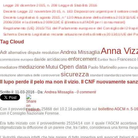
Legge 28 dicembre 2015, n. 208 Legge di Stabilità 2016
Decreto Legge 22 novembre 2015, n. 183 Disposizioni urgenti per il settore credit
Decreto Legislativo 6 agosto 2015, n° 130 Attuazione della direttiva 2013/11/UE s
2006/2004 e la direttiva 2009/22/CE (direttiva sull'ADR per i consumatori)
Regolamento (UE) 2015/751 del Parlamento europeo e del Consiglio del 29 aprile
Schema Decreto Legislativo recante attuazione della direttiva 2013/11/UE del Pa
controversie dei consumatori che modifica il Regolamento (CE) n° 2006/2004 e la
Tag Cloud
Anna Vizz
Andrea Missaglia
Adr
alternative dispute resolution
enforcement
davide arcidiacono
Francesco D
commissione europea
Euribor
fisco
Open data
mediazione
Mutui
mediatore
Paolo Martinello
potere d'acqu
sicurezza
risoluzione alternativa delle controversie
standard
standardizzazione
tas
Il lupo perde il pelo ma non il vizio. Il CNF nuovamente sa
Scritto il:
11-03-2016
-
Da:
Andrea Missaglia
-
0 commenti
Con il provvedimento n. 25868 del 10.2.16 pubblicato sul
bollettino AGCM n. 5-1
con il Consiglio Nazionale Forense.
Era tutto iniziato con il provvedimento 25154/14 con il quale l’AGCM accertava u
stigmatizzata la diffusione di un parere che, tra l’altro, considerava una forma illeg
L’Autorità rilevava infatti che tale parere di fatto impediva agli avvocati italiani di