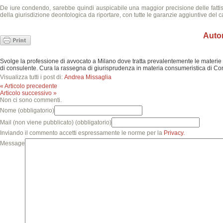
De iure condendo, sarebbe quindi auspicabile una maggior precisione delle fattispe
della giurisdizione deontologica da riportare, con tutte le garanzie aggiuntive del ca
Auto
Svolge la professione di avvocato a Milano dove tratta prevalentemente le materie d
di consulente. Cura la rassegna di giurisprudenza in materia consumeristica di Con
Visualizza tutti i post di:
Andrea Missaglia
« Articolo precedente
Articolo successivo »
Non ci sono commenti.
Nome
(obbligatorio)
Mail
(non viene pubblicato) (obbligatorio)
Inviando il commento accetti espressamente le norme per la
Privacy.
Message