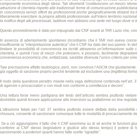
componente economica degli stessi. Tali strumenti “
costituiscono un mezzo idoneo 
attrazione di clientela rispetto alle tradizionali forme di comunicazione pubblicitar
in concorrenza servizi offerti da professionisti anche geograficamente distanti tra 
liberamente esercitare la propria attività professionale sull’intero territorio nazion
la notifica degli atti processuali, laddove non abbiano una sede nel luogo dove si tro
Questo provvedimento è stato poi impugnato dal CNF avanti al TAR Lazio che, con 
In assenza di adempimento spontaneo (ricordiamo che il TAR non aveva conces
insufficiente la “interpretazione autentica” che il CNF ha dato del suo parere. In de
limitare le possibilità di concorrenza tra iscritti attraverso un’informazione sulle 
clientela, e quindi l’uso di mezzi che potessero, e possano, facilmente degradar
convenienza economica che, enfatizzata, sarebbe divenuta l’unico criterio per orien
Tale precisazione affatto tautologica, però, non convince l’AGCM che giustamente 
già oggetto di sanzione proprio perché tendente ad escludere una (legittima) form
Il nodo della questione peraltro risiede nella vaga definizione contenuta nell’art. 
di agenzie o procacciatori o con modi non conformi a correttezza e decoro”.
Una lettura forse meno partigiana del testo dell’articolo sembra piuttosto vietare 
dovrebbe quindi trovare applicazione alle inserzioni su piattaforme on line regolate 
L’attrazione fatale per l’art. 37 sembra piuttosto essere dettata dalla possibil
chiusura, consente di sanzionare comunque tutte le modalità di procacciamento dell
Se a ciò aggiungiamo il fatto che il CNF assomma su di sé anche le funzioni giud
conferire al CNF stesso (legislatore e giudice allo stesso tempo) il potere di 
sanzionando a posteriori quanti hanno fatto scelte “sgradite”.