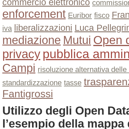
commercio elettronico
commissio
enforcement
Fran
Euribor
fisco
liberalizzazioni
Luca Pellegri
iva
Open 
mediazione
Mutui
pubblica ammin
privacy
Campi
risoluzione alternativa delle
trasparen
standardizzazione
tasse
Fantigrossi
Utilizzo degli Open Data
l’esempio della mappa 