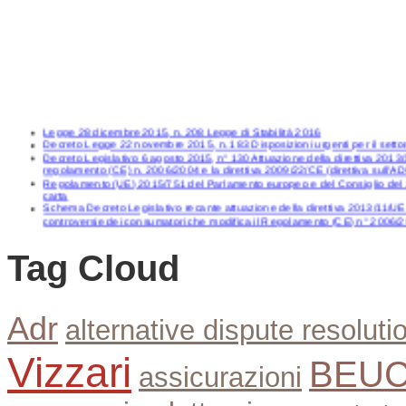
Legge 28 dicembre 2015, n. 208 Legge di Stabilità 2016
Decreto Legge 22 novembre 2015, n. 183 Disposizioni urgenti per il settore
Decreto Legislativo 6 agosto 2015, n° 130 Attuazione della direttiva 2013/1
regolamento (CE) n. 2006/2004 e la direttiva 2009/22/CE (direttiva sull'A
Regolamento (UE) 2015/751 del Parlamento europeo e del Consiglio del 29
carta
Schema Decreto Legislativo recante attuazione della direttiva 2013/11/UE
controversie dei consumatori che modifica il Regolamento (CE) n° 2006/20
Tag Cloud
Adr
alternative dispute resoluti
Vizzari
BEU
assicurazioni