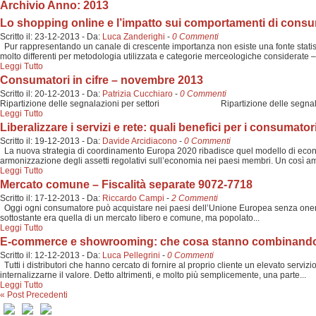
Archivio Anno:
2013
Lo shopping online e l’impatto sui comportamenti di consum
Scritto il:
23-12-2013
-
Da:
Luca Zanderighi
-
0 Commenti
Pur rappresentando un canale di crescente importanza non esiste una fonte statisti
molto differenti per metodologia utilizzata e categorie merceologiche considerate – 
Leggi Tutto
Consumatori in cifre – novembre 2013
Scritto il:
20-12-2013
-
Da:
Patrizia Cucchiaro
-
0 Commenti
Ripartizione delle segnalazioni per settori Ripartizione delle segna
Leggi Tutto
Liberalizzare i servizi e rete: quali benefici per i consumator
Scritto il:
19-12-2013
-
Da:
Davide Arcidiacono
-
0 Commenti
La nuova strategia di coordinamento Europa 2020 ribadisce quel modello di economia
armonizzazione degli assetti regolativi sull’economia nei paesi membri. Un così am
Leggi Tutto
Mercato comune – Fiscalità separate 9072-7718
Scritto il:
17-12-2013
-
Da:
Riccardo Campi
-
2 Commenti
Oggi ogni consumatore può acquistare nei paesi dell’Unione Europea senza oneri do
sottostante era quella di un mercato libero e comune, ma popolato...
Leggi Tutto
E-commerce e showrooming: che cosa stanno combinando 
Scritto il:
12-12-2013
-
Da:
Luca Pellegrini
-
0 Commenti
Tutti i distributori che hanno cercato di fornire al proprio cliente un elevato serviz
internalizzarne il valore. Detto altrimenti, e molto più semplicemente, una parte...
Leggi Tutto
« Post Precedenti