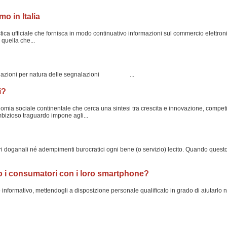
o in Italia
ca ufficiale che fornisca in modo continuativo informazioni sul commercio elettroni
quella che...
lazioni per natura delle segnalazioni ...
i?
 sociale continentale che cerca una sintesi tra crescita e innovazione, competitiv
bizioso traguardo impone agli...
ganali né adempimenti burocratici ogni bene (o servizio) lecito. Quando questo si
i consumatori con i loro smartphone?
io informativo, mettendogli a disposizione personale qualificato in grado di aiutarlo 