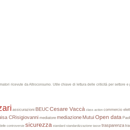
ri ricevute da Altroconsumo. Utile chiave di lettura delle criticità per settore e p
ari
Cesare Vaccà
BEUC
assicurazioni
commercio elet
class action
Open data
uisa CRisigiovanni
mediazione
Mutui
mediatore
Paol
sicurezza
trasparenza
tra
 delle controversie
standard
standardizzazione
tasse