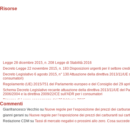
Risorse
Legge 28 dicembre 2015, n. 208 Legge di Stabilità 2016
Decreto Legge 22 novembre 2015, n. 183 Disposizioni urgenti per il settore credit
Decreto Legislativo 6 agosto 2015, n° 130 Attuazione della direttiva 2013/11/UE su
consumatori)
Regolamento (UE) 2015/751 del Parlamento europeo e del Consiglio del 29 aprile
Schema Decreto Legislativo recante attuazione della direttiva 2013/11/UE del Pa
2006/2004 e la direttiva 2009/22/CE sull'ADR per i consumatori
Disegno di Legge concorrenza del 20 febbraio 2015
Commenti
Direttiva 2002/91/CE del parlamento europeo e il Consiglio, del 16 dicembre 2002
Gianfrancesco Vecchio
su
Nuove regole per l’esposizione dei prezzi dei carburanti
Direttiva 2014/17/UE del Parlamento europeo e del Consiglio del 4 febbraio 2014 i
n. 1093/2010
gianni gerani
su
Nuove regole per l’esposizione dei prezzi dei carburanti sui carte
Legge 10/11/2014, n° 162 "Conversione in legge, con modificazioni, del decreto-leg
Redazione CDM
su
Tassi di mercato negativi o prossimi allo zero. Cosa succede
Decreto legge n° 132 del 12/09/2014 "Misure urgenti di degiurisdizionalizzazione ed 