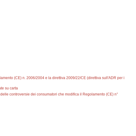
lamento (CE) n. 2006/2004 e la direttiva 2009/22/CE (direttiva sull'ADR per i
te su carta
 delle controversie dei consumatori che modifica il Regolamento (CE) n°
li e recante modifica delle direttive 2008/48/CE e 2013/36/UE e del regolamento (UE)
erventi per la definizione dell'arretrato in materia di processo civile"