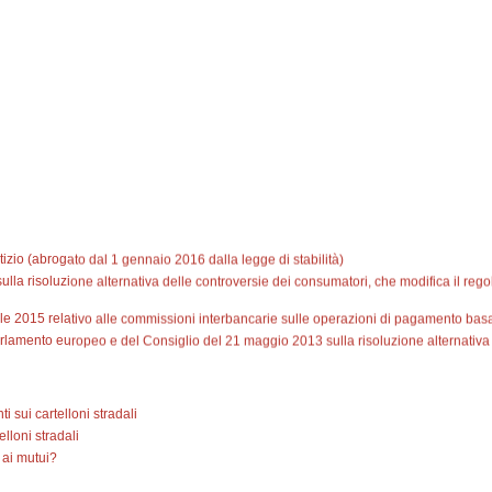
izio (abrogato dal 1 gennaio 2016 dalla legge di stabilità)
lla risoluzione alternativa delle controversie dei consumatori, che modifica il rego
 2015 relativo alle commissioni interbancarie sulle operazioni di pagamento basa
rlamento europeo e del Consiglio del 21 maggio 2013 sulla risoluzione alternativa
, sul rendimento energetico nell'edilizia
 sui cartelloni stradali
n merito ai contratti di credito ai consumatori relativi a beni immobili residenzia
lloni stradali
ge 12/9/2014 n° 132, recante misure urgenti di degiurisdizionalizzazione ed altri int
 ai mutui?
altri interventi per la definizione dell'arretrato in materia di processo civile"